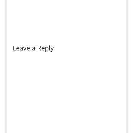
Leave a Reply