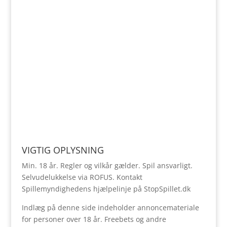
VIGTIG OPLYSNING
Min. 18 år. Regler og vilkår gælder. Spil ansvarligt.
Selvudelukkelse via ROFUS. Kontakt
Spillemyndighedens hjælpelinje på StopSpillet.dk
Indlæg på denne side indeholder annoncemateriale
for personer over 18 år. Freebets og andre