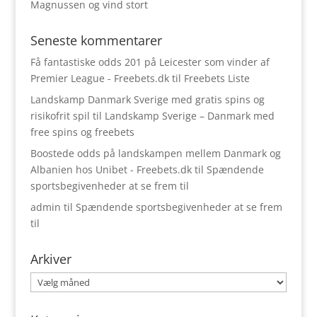
Magnussen og vind stort
Seneste kommentarer
Få fantastiske odds 201 på Leicester som vinder af
Premier League - Freebets.dk
til
Freebets Liste
Landskamp Danmark Sverige med gratis spins og
risikofrit spil
til
Landskamp Sverige – Danmark med
free spins og freebets
Boostede odds på landskampen mellem Danmark og
Albanien hos Unibet - Freebets.dk
til
Spændende
sportsbegivenheder at se frem til
admin
til
Spændende sportsbegivenheder at se frem
til
Arkiver
Arkiver