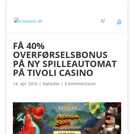
FÅ 40%
OVERFØRSELSBONUS
PÅ NY SPILLEAUTOMAT
PÅ TIVOLI CASINO
14. apr 2016
|
Nyheder
|
0 Kommentarer