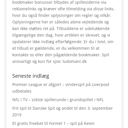
bookmaker bonusser tilbydes af spillesiderne via
reklamelinks og kræver ofte tilmelding via disse links,
hvor du også finder oplysninger om regler og vilkår.
Oplysningerne her er således alene vejledende og
kan ikke støttes ret på. Tilbuddene er udelukkende
tilgængelige den dag, hvor artiklen er skrevet, og vi
opdaterer ikke indlæg efterfølgende. Er du i tvivl, om
et tilbud er gældende, er du velkommen til at
kontakte os eller den pågældende bookmaker. Spil
ansvarligt og kun for sjov: ludomani.dk
Seneste indlæg
Premier League er afgjort – vinderspil på Liverpool
udbetales
NFL i TV – sidste spillerunde i grundspillet i NFL
Frit spil til Danske Spil og andet til den 3. september
2019
Et gratis freebet til Formel 1 – spil på Kevin